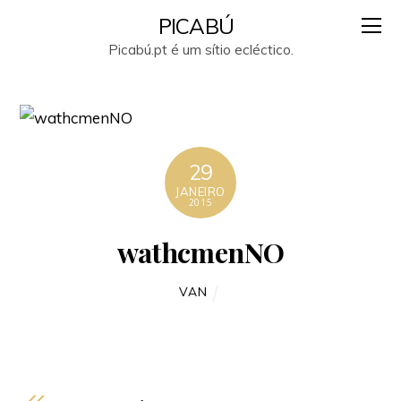
PICABÚ
Picabú.pt é um sítio ecléctico.
29
JANEIRO
2015
wathcmenNO
VAN