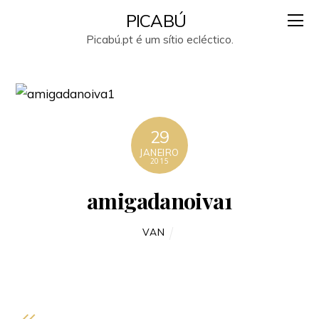
PICABÚ
Picabú.pt é um sítio ecléctico.
29
JANEIRO
2015
amigadanoiva1
VAN