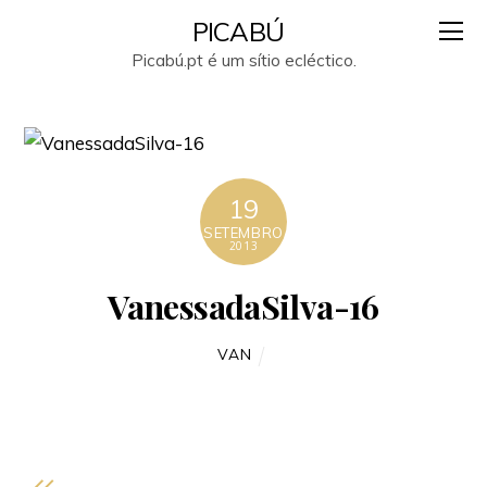
PICABÚ
Picabú.pt é um sítio ecléctico.
19
SETEMBRO
2013
VanessadaSilva-16
VAN