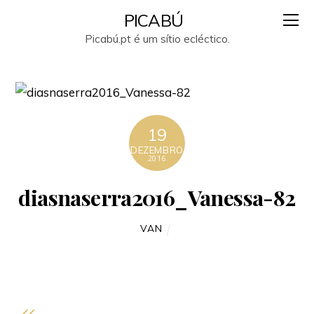
PICABÚ
Picabú.pt é um sítio ecléctico.
19
DEZEMBRO
2016
diasnaserra2016_Vanessa-82
VAN