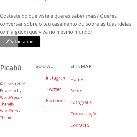
português |
Casar em
Fotografia de
Andreia &
casamento
Gostaste do que viste e queres saber mais? Queres
Casa |
João
conversar sobre o teu casamento ou sobre as tuas ideias
Andreia &
Casamento
com alguém que viva no mesmo mundo?
íntimo na
Rui
Contacta-me
praia de
Salema,
Algarve
Picabú
SOCIAL
SITEMAP
Instagram
Home
©
Picabú
2026
Twitter
Sobre
Powered by
WordPress
•
Facebook
Fotografia
Themify
WordPress
Comunicação
Themes
Contacto