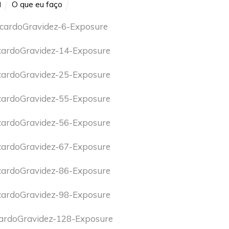
O que eu faço
N