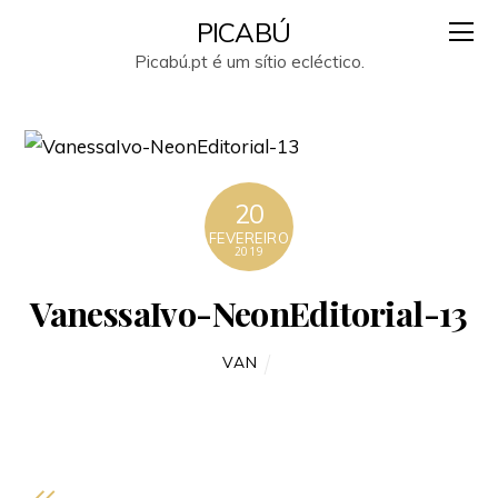
PICABÚ
Picabú.pt é um sítio ecléctico.
20
FEVEREIRO
2019
VanessaIvo-NeonEditorial-13
VAN