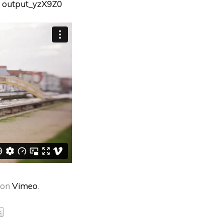
on
Vimeo
.