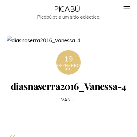
PICABÚ
Picabú.pt é um sítio ecléctico.
19
DEZEMBRO
2016
diasnaserra2016_Vanessa-4
VAN