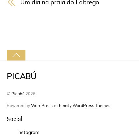
Um dia na praia do Labrego
PICABÚ
©
Picabú
2026
Powered by
WordPress
•
Themify WordPress Themes
Social
Instagram