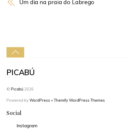
Um dia na praia do Labrego
PICABÚ
©
Picabú
2026
Powered by
WordPress
•
Themify WordPress Themes
Social
Instagram