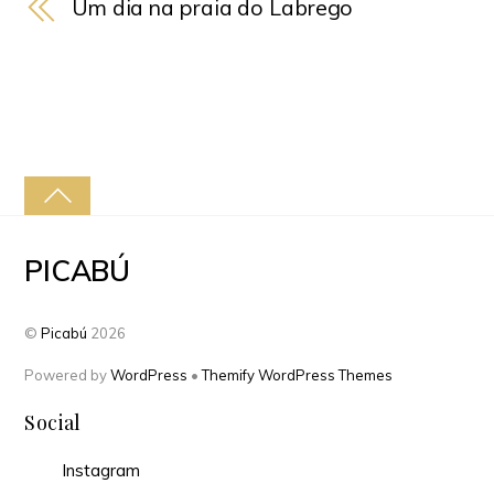
Um dia na praia do Labrego
PICABÚ
©
Picabú
2026
Powered by
WordPress
•
Themify WordPress Themes
Social
Instagram