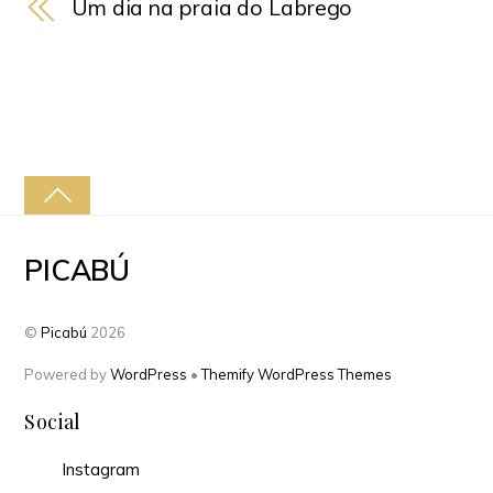
Um dia na praia do Labrego
PICABÚ
©
Picabú
2026
Powered by
WordPress
•
Themify WordPress Themes
Social
Instagram