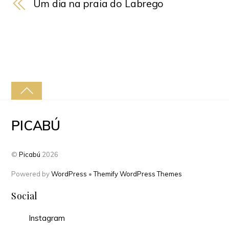
Um dia na praia do Labrego
PICABÚ
©
Picabú
2026
Powered by
WordPress
•
Themify WordPress Themes
Social
Instagram