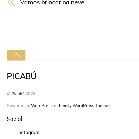
Vamos brincar na neve
PICABÚ
©
Picabú
2026
Powered by
WordPress
•
Themify WordPress Themes
Social
Instagram