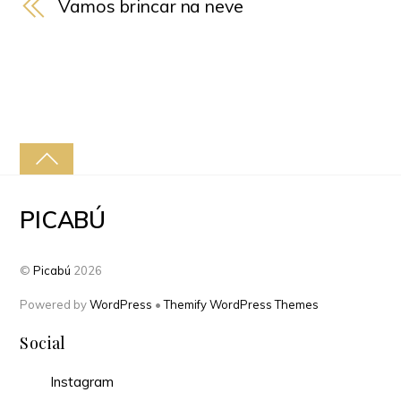
Vamos brincar na neve
PICABÚ
©
Picabú
2026
Powered by
WordPress
•
Themify WordPress Themes
Social
Instagram