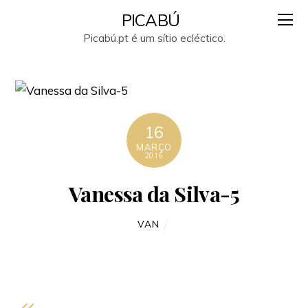
PICABÚ
Picabú.pt é um sítio ecléctico.
16
MARÇO
2016
Vanessa da Silva-5
VAN