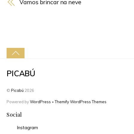
Vamos brincar na neve
PICABÚ
©
Picabú
2026
Powered by
WordPress
•
Themify WordPress Themes
Social
Instagram