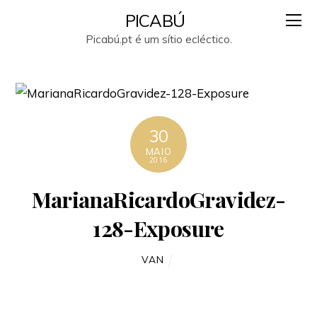
PICABÚ
Picabú.pt é um sítio ecléctico.
30
MAIO
2016
MarianaRicardoGravidez-
128-Exposure
VAN