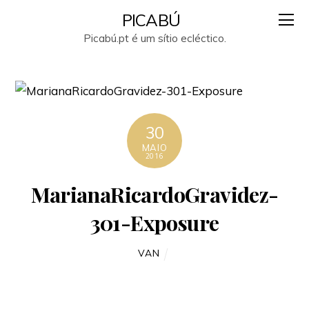
PICABÚ
Picabú.pt é um sítio ecléctico.
30
MAIO
2016
MarianaRicardoGravidez-
301-Exposure
VAN