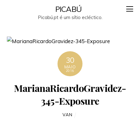
PICABÚ
Picabú.pt é um sítio ecléctico.
30
MAIO
2016
MarianaRicardoGravidez-
345-Exposure
VAN