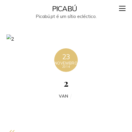
PICABÚ
Picabú.pt é um sítio ecléctico.
23
NOVEMBRO
2014
2
VAN