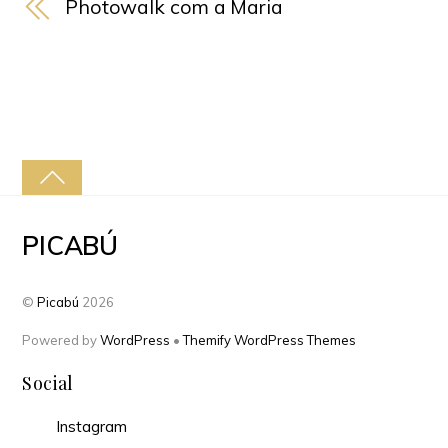
Photowalk com a Maria
PICABÚ
©
Picabú
2026
Powered by
WordPress
•
Themify WordPress Themes
Social
Instagram